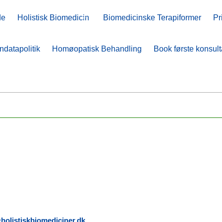
de
de
Holistisk Biomedicin
Holistisk Biomedicin
Biomedicinske Terapiformer
Biomedicinske Terapiformer
Pr
Pr
ndatapolitik
ndatapolitik
Homøopatisk Behandling
Homøopatisk Behandling
Book første konsult
Book første konsult
holistiskbiomediciner.dk