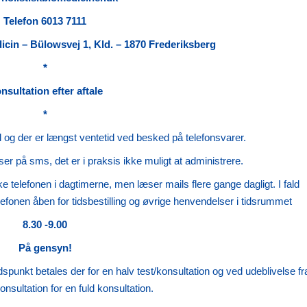
Telefon 6013 7111
dicin – Bülowsvej 1, Kld. – 1870 Frederiksberg
*
nsultation efter aftale
*
mail og der er længst ventetid ved besked på telefonsvarer.
r på sms, det er i praksis ikke muligt at administrere.
kke telefonen i dagtimerne, men læser mails flere gange dagligt. I fald
 telefonen åben for tidsbestilling og øvrige henvendelser i tidsrummet
8.30 -9.00
På gensyn!
spunkt betales der for en halv test/konsultation og ved udeblivelse fr
nsultation for en fuld konsultation.