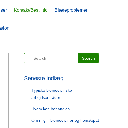
iser
iser
Kontakt/Bestil tid
Kontakt/Bestil tid
Blæreproblemer
Blæreproblemer
ation
ation
Seneste indlæg
Typiske biomedicinske
arbejdsområder
Hvem kan behandles
Om mig – biomediciner og homøopat