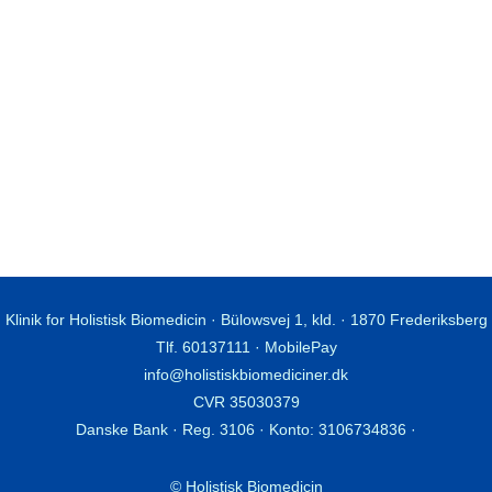
Klinik for Holistisk Biomedicin · Bülowsvej 1, kld. · 1870 Frederiksberg
Tlf. 60137111 · MobilePay
info@holistiskbiomediciner.dk
CVR 35030379
Danske Bank · Reg. 3106 · Konto: 3106734836 ·
© Holistisk Biomedicin