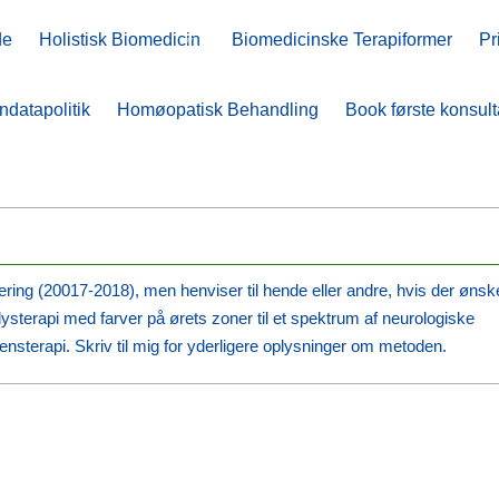
de
de
Holistisk Biomedicin
Holistisk Biomedicin
Biomedicinske Terapiformer
Biomedicinske Terapiformer
Pr
Pr
ndatapolitik
ndatapolitik
Homøopatisk Behandling
Homøopatisk Behandling
Book første konsult
Book første konsult
ring (20017-2018), men henviser til hende eller andre, hvis der ønsk
 lysterapi med farver på ørets zoner til et spektrum af neurologiske
nsterapi. Skriv til mig for yderligere oplysninger om metoden.