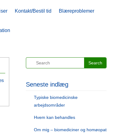
iser
iser
Kontakt/Bestil tid
Kontakt/Bestil tid
Blæreproblemer
Blæreproblemer
ation
ation
es
Seneste indlæg
Typiske biomedicinske
arbejdsområder
Hvem kan behandles
Om mig – biomediciner og homøopat